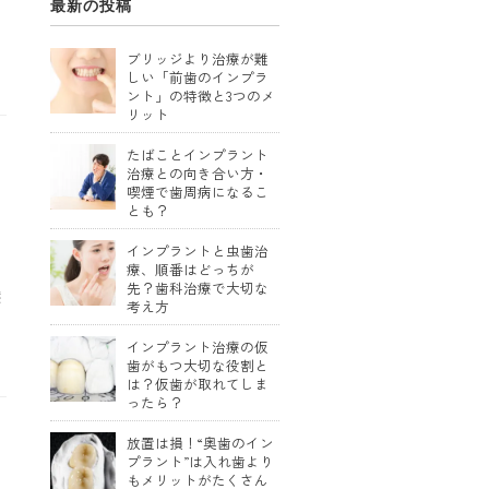
最新の投稿
ブリッジより治療が難
しい「前歯のインプラ
ント」の特徴と3つのメ
リット
たばことインプラント
治療との向き合い方・
喫煙で歯周病になるこ
とも？
インプラントと虫歯治
療、順番はどっちが
先？歯科治療で大切な
療
考え方
インプラント治療の仮
歯がもつ大切な役割と
は？仮歯が取れてしま
ったら？
放置は損！“奥歯のイン
プラント”は入れ歯より
もメリットがたくさん