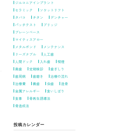
ジルコニアインプラント
セラミック
ソケットリフト
タバコ
チタン
デンチャー
パッチテスト
ブリッジ
ブレーンベース
マイティスアロー
メタルボンド
メンテナンス
リーズナブル
人工歯
人間ドック
入れ歯
喫煙
奥歯
定期検診
歯ぎしり
歯周病
歯磨き
治療の流れ
治療費
義歯
虫歯
造骨
金属アレルギー
食いしばり
食事
骨再生誘導法
骨造成法
投稿カレンダー