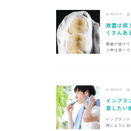
2022.03.15
放置は損
くさんあ
奥歯が抜けて
う声は多いで
2022.03.15
インプラ
意したい
インプラント
同じように日