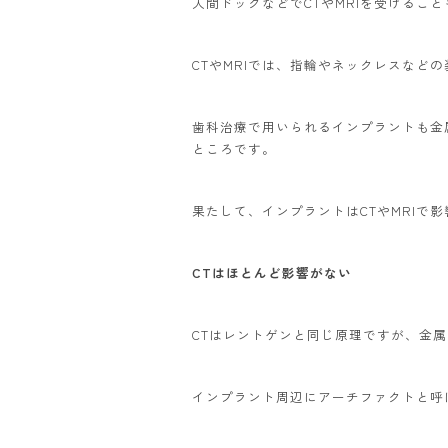
人間ドックなどでCTやMRIを受けるこ
CTやMRIでは、指輪やネックレスなど
歯科治療で用いられるインプラントも金
ところです。
果たして、インプラントはCTやMRIで
CTはほとんど影響がない
CTはレントゲンと同じ原理ですが、金
インプラント周辺にアーチファクトと呼