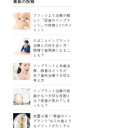
最新の投稿
ブリッジより治療が難
しい「前歯のインプラ
ント」の特徴と3つのメ
リット
たばことインプラント
治療との向き合い方・
喫煙で歯周病になるこ
とも？
インプラントと虫歯治
療、順番はどっちが
先？歯科治療で大切な
考え方
インプラント治療の仮
歯がもつ大切な役割と
は？仮歯が取れてしま
ったら？
放置は損！“奥歯のイン
プラント”は入れ歯より
もメリットがたくさん