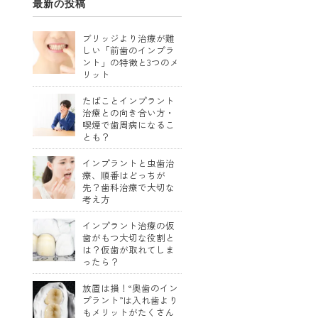
最新の投稿
ブリッジより治療が難
しい「前歯のインプラ
ント」の特徴と3つのメ
リット
たばことインプラント
治療との向き合い方・
喫煙で歯周病になるこ
とも？
インプラントと虫歯治
療、順番はどっちが
先？歯科治療で大切な
考え方
インプラント治療の仮
歯がもつ大切な役割と
は？仮歯が取れてしま
ったら？
放置は損！“奥歯のイン
プラント”は入れ歯より
もメリットがたくさん