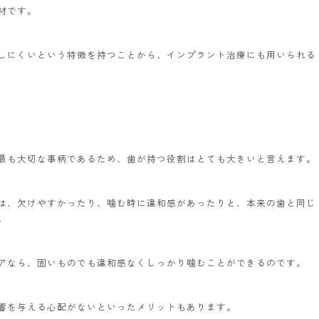
材です。
しにくいという特徴を持つことから、インプラント治療にも用いられる
最も大切な事柄であるため、歯が持つ役割はとても大きいと言えます。
は、欠けやすかったり、噛む時に違和感があったりと、本来の歯と同じ
。
アなら、固いものでも違和感なくしっかり噛むことができるのです。
響を与える心配がないといったメリットもあります。