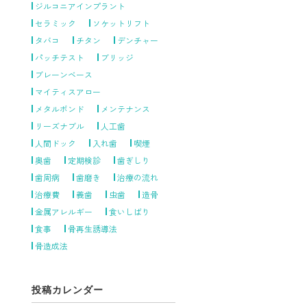
ジルコニアインプラント
セラミック
ソケットリフト
タバコ
チタン
デンチャー
パッチテスト
ブリッジ
ブレーンベース
マイティスアロー
メタルボンド
メンテナンス
リーズナブル
人工歯
人間ドック
入れ歯
喫煙
奥歯
定期検診
歯ぎしり
歯周病
歯磨き
治療の流れ
治療費
義歯
虫歯
造骨
金属アレルギー
食いしばり
食事
骨再生誘導法
骨造成法
投稿カレンダー